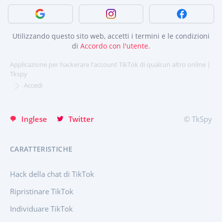
Domande
Caratteristiche
Español
Accedi con Google
Accedi con Instagram
Accedi con 
中文
Türkçe
Programma di affiliazione
Recensioni
Français
Utilizzando questo sito web, accetti i termini e le condizioni
日本
di
Accordo con l'utente.
Portuguese (Brazil)
Applicazione per hackerare l'account TikTok di qualcun altro online |
Хинди हिन्दी
Tkspy
English
Accedi
Türkçe
Inglese
Twitter
© TkSpy
CARATTERISTICHE
Hack della chat di TikTok
Ripristinare TikTok
Individuare TikTok