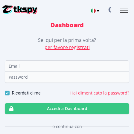
▾
Dashboard
Deutsch
HACKERARE LE CHAT DI TIKTOK
Sei qui per la prima volta?
Leggere la corrispondenza di altre persone
per favore registrati
Español
RIPRISTINARE TIKTOK
Recuperare le chat cancellate online
中文
Email
TRACCIA LA POSIZIONE SU TIKTOK
Password
Scoprire dove si trova una persona
Français
TRACCIA TIKTOK
日本
App di tracciamento
Hai dimenticato la password?
Ricordati di me
GENERATORE DI ABBONATI A TIKTOK
Portuguese (Brazil)
Aggiungere altri abbonati
Accedi a Dashboard
Хинди हिन्दी
ISCRIVITI ORA
Tasse
Chi siamo
o continua con
Deutsch
English