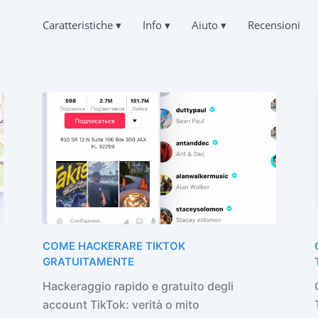
Caratteristiche
▾
Info
▾
Aiuto
▾
Recensioni
Deutsch
E LE CHAT DI TIKTOK
DOMANDE
CHI SIAMO
Español
a corrispondenza di altre persone
Domande frequenti
中文
LA PRIVACY
Français
NARE TIKTOK
SUPPORTO
日本
CONDIZIONI DI UTILIZZO
e le chat cancellate online
Sempre in linea e felice di rispondere
Portuguese (Brazil)
POLITICA SUI COOKIE
Хинди हिन्दी
LA POSIZIONE SU TIKTOK
TESTIMONIANZE
English
 dove si trova una persona
Richieste e commenti
PROGRAMMA DI AFFILIAZIONE
Türkçe
TIKTOK
CARATTERISTICHE
racciamento
ORE DI ABBONATI A TIKTOK
Come hackerare TikTok gratuitamente
COME HACKERARE TIKTOK
re altri abbonati
Come scoprire chi accede alla vostra pagina TikTok
GRATUITAMENTE
Come recuperare un account TikTok rubato
Hackeraggio rapido e gratuito degli
account TikTok: verità o mito