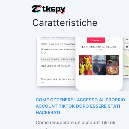
Caratteristiche
HACKERAR
Leggere l
RIPRISTI
Recuperar
TRACCIA 
Scoprire
TRACCIA 
App di t
GENERAT
COME OTTENERE L'ACCESSO AL PROPRIO
Aggiunge
ACCOUNT TIKTOK DOPO ESSERE STATI
HACKERATI
Come recuperare un account TikTok