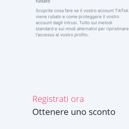
rubato
Scoprite cosa fare se il vostro account TikTok
viene rubato e come proteggere il vostro
account dagli intrusi. Tutto sui metodi
standard e sui modi alternativi per ripristinare
l'accesso al vostro profilo.
ISCRIVITI ORA
Deutsch
Español
中文
Français
日本
Registrati ora
Portuguese (Brazil)
Ottenere uno sconto
Хинди हिन्दी
English