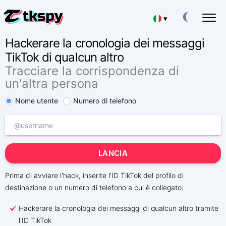
▾
Hackerare la cronologia dei messaggi
Deutsch
HACKERARE LE CHAT DI TIKTOK
TikTok di qualcun altro
Leggere la corrispondenza di altre persone
Tracciare la corrispondenza di
Español
RIPRISTINARE TIKTOK
un'altra persona
Recuperare le chat cancellate online
中文
Nome utente
Numero di telefono
TRACCIA LA POSIZIONE SU TIKTOK
Scoprire dove si trova una persona
Français
TRACCIA TIKTOK
日本
App di tracciamento
LANCIA
GENERATORE DI ABBONATI A TIKTOK
Portuguese (Brazil)
Aggiungere altri abbonati
Prima di avviare l'hack, inserite l'ID TikTok del profilo di
destinazione o un numero di telefono a cui è collegato:
Хинди हिन्दी
Tasse
Chi siamo
Hackerare la cronologia dei messaggi di qualcun altro tramite
English
Domande
Caratteristiche
l'ID TikTok