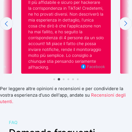
hackerare
Vi scrivo per ringraziarvi, cari
Credetemi,
sviluppatori. La vostra applicazione ha
criverò la
risolto molti dei miei problemi! A
unica
chiunque abbia dei dubbi dico: ne vale
ione non
la pena. Sono entrata nelle chat di
Tiktok di mio marito e ho imparato
da un solo
molte cose che dovevo sapere.
 possa
itoraggio
io a
amente
Instagram
Facebook
Per leggere altre opinioni e recensioni e per condividere la
vostra esperienza d'uso dell'app, andate su
Recensioni degli
utenti.
FAQ