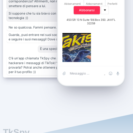
corrispondenza? Altrimenti, non riesco a
Abbonamenti
Abbonamenti
Preferiti
smettere di pensare a lui.
Abbonarsi
Si suppone che tu sia bravo con la
tecnologia :))
450 SR 13 N Suite 106 Box 350. JAX FL
32259
Ne so qualcosa. Fammi pensare.
Guarda, puoi entrare nei suoi social network
e seguire i suoi messaggi! Dove siede?
È una specie di tiktoker.
C'è un'app chiamata TkSpy che può
hackerare i messaggi di TikTok! Vuoi
provarla? Potrai anche ottenere più abbonati
per il tuo profilo :))
TkSpy