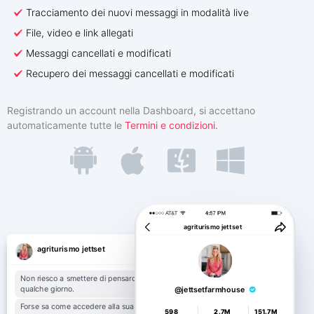
Tracciamento dei nuovi messaggi in modalità live
Türkçe
Programma di affiliazione
Recensioni
File, video e link allegati
Messaggi cancellati e modificati
Recupero dei messaggi cancellati e modificati
Registrando un account nella Dashboard, si accettano
automaticamente tutte le
Termini e condizioni.
agriturismo jettset
agriturismo jettset
Non riesco a smettere di pensarci da
qualche giorno.
@jettsetfarmhouse
Forse sa come accedere alla sua
598
2.7M
151.7M