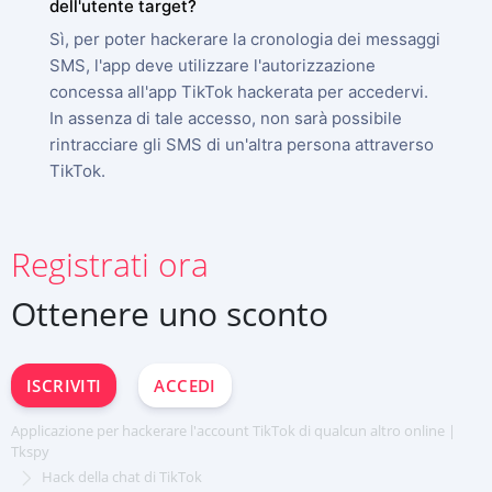
dell'utente target?
Sì, per poter hackerare la cronologia dei messaggi
SMS, l'app deve utilizzare l'autorizzazione
concessa all'app TikTok hackerata per accedervi.
In assenza di tale accesso, non sarà possibile
rintracciare gli SMS di un'altra persona attraverso
TikTok.
ISCRIVITI ORA
Registrati ora
Deutsch
Ottenere uno sconto
Español
中文
Français
ISCRIVITI
ACCEDI
日本
Portuguese (Brazil)
Applicazione per hackerare l'account TikTok di qualcun altro online |
Хинди हिन्दी
Tkspy
English
Hack della chat di TikTok